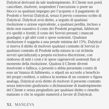
Dalytical derivanti da tale inadempimento. Il Cliente non potrà
cancellare, risolvere, sospendere l’esecuzione o porre un
blocco su qualsiasi impegno per l’acquisto o il pagamento di
Prodotti o Servizi Dalytical, senza il previo consenso scritto di
Dalytical. Dalytical avrà diritto, a seguito di qualsiasi
risoluzione o azione equivalente, a qualsiasi perdita, incluso a
titolo non esaustivo il costo dei Prodotti progettati, fabbricati
e/o spediti o forniti; il costo dei Servizi prestati; i mancati
guadagni; e gli altri costi o spese sostenuti. Qualsiasi
risoluzione è soggetta a una penale minima del 15%. Dalytical
si riserva il diritto di risolvere qualsiasi contratto di Servizi (o
qualsiasi contratto di Prodotti nella misura in cui richieda
servizi specializzati) a propria esclusiva discrezione, con
rimborso di tutti i costi e le spese ragionevoli sostenuti fino al
momento della risoluzione. Qualora il Cliente diventi
insolvente o fallisca, o presenti o abbia presentato contro di
esso un’istanza di fallimento, o stipuli un accordo a beneficio
dei propri creditori, o subisca la nomina di un curatore o figura
analoga, Dalytical avrà diritto di risolvere il presente contratto
senza intervento giudiziario o dichiarazione di inadempimento
del Cliente e senza pregiudizio per qualsiasi diritto o rimedio
maturato o che in seguito maturerà a favore di Dalytical.
XI.
MANLEVA