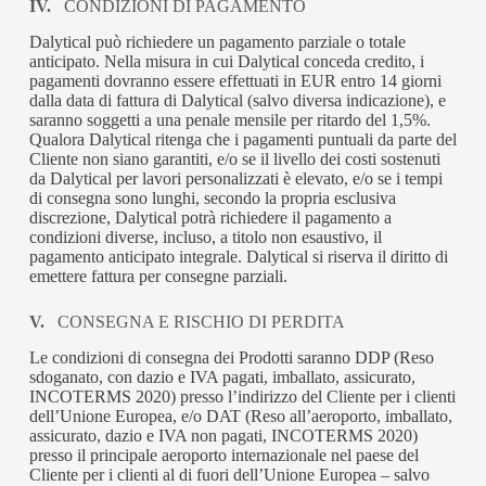
IV.
CONDIZIONI DI PAGAMENTO
Dalytical può richiedere un pagamento parziale o totale
anticipato. Nella misura in cui Dalytical conceda credito, i
pagamenti dovranno essere effettuati in EUR entro 14 giorni
dalla data di fattura di Dalytical (salvo diversa indicazione), e
saranno soggetti a una penale mensile per ritardo del 1,5%.
Qualora Dalytical ritenga che i pagamenti puntuali da parte del
Cliente non siano garantiti, e/o se il livello dei costi sostenuti
da Dalytical per lavori personalizzati è elevato, e/o se i tempi
di consegna sono lunghi, secondo la propria esclusiva
discrezione, Dalytical potrà richiedere il pagamento a
condizioni diverse, incluso, a titolo non esaustivo, il
pagamento anticipato integrale. Dalytical si riserva il diritto di
emettere fattura per consegne parziali.
V.
CONSEGNA E RISCHIO DI PERDITA
Le condizioni di consegna dei Prodotti saranno DDP (Reso
sdoganato, con dazio e IVA pagati, imballato, assicurato,
INCOTERMS 2020) presso l’indirizzo del Cliente per i clienti
dell’Unione Europea, e/o DAT (Reso all’aeroporto, imballato,
assicurato, dazio e IVA non pagati, INCOTERMS 2020)
presso il principale aeroporto internazionale nel paese del
Cliente per i clienti al di fuori dell’Unione Europea – salvo