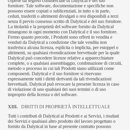
coperte da segreto commerciale di Dalytical e del suo
fornitore. Tale software, documentazione e specifiche non
possono essere copiati o sublicenziati, in tutto o in parte,
ceduti, trasferiti o altrimenti divulgati o resi disponibili a terzi
senza il previo consenso scritto di Dalytical e del suo fornitore.
La titolarità e la proprietà del software fornito da Dalytical
rimangono in ogni momento con Dalytical e il suo fornitore.
Fermo quanto precede, i Prodotti sono offerti in vendita e
venduti da Dalytical a condizione che tale vendita non
trasferisca alcuna licenza, esplicita o implicita, per estoppel o
altrimenti, su qualsiasi rivendicazione brevettuale per la quale
Dalytical può concedere licenze relative a apparecchiature
complete, o a qualsiasi assemblaggio, combinazione di circuiti,
metodo o processo in cui tali Prodotti siano utilizzati come
componenti. Dalytical e il suo fornitore si riservano
espressamente tutti i diritti derivanti da tali rivendicazioni
brevettuali. Dalytical può revocare la presente licenza in caso
di violazione di uno qualsiasi dei suoi termini o di uso
improprio della licenza o del software.
XIII.
DIRITTI DI PROPRIETÀ INTELLETTUALE
Tutti i contributi di Dalytical ai Prodotti e ai Servizi, i risultati
dei Servizi e qualsiasi altro prodotto del lavoro progettato o
fornito da Dalytical in base al presente contratto possono