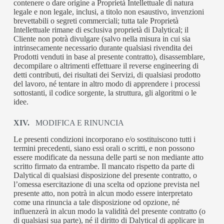
contenere o dare origine a Proprietà Intellettuale di natura
legale e non legale, inclusi, a titolo non esaustivo, invenzioni
brevettabili o segreti commerciali; tutta tale Proprietà
Intellettuale rimane di esclusiva proprietà di Dalytical; il
Cliente non potrà divulgare (salvo nella misura in cui sia
intrinsecamente necessario durante qualsiasi rivendita dei
Prodotti venduti in base al presente contratto), disassemblare,
decompilare o altrimenti effettuare il reverse engineering di
detti contributi, dei risultati dei Servizi, di qualsiasi prodotto
del lavoro, né tentare in altro modo di apprendere i processi
sottostanti, il codice sorgente, la struttura, gli algoritmi o le
idee.
XIV.
MODIFICA E RINUNCIA
Le presenti condizioni incorporano e/o sostituiscono tutti i
termini precedenti, siano essi orali o scritti, e non possono
essere modificate da nessuna delle parti se non mediante atto
scritto firmato da entrambe. Il mancato rispetto da parte di
Dalytical di qualsiasi disposizione del presente contratto, o
l’omessa esercitazione di una scelta od opzione prevista nel
presente atto, non potrà in alcun modo essere interpretato
come una rinuncia a tale disposizione od opzione, né
influenzerà in alcun modo la validità del presente contratto (o
di qualsiasi sua parte), né il diritto di Dalytical di applicare in