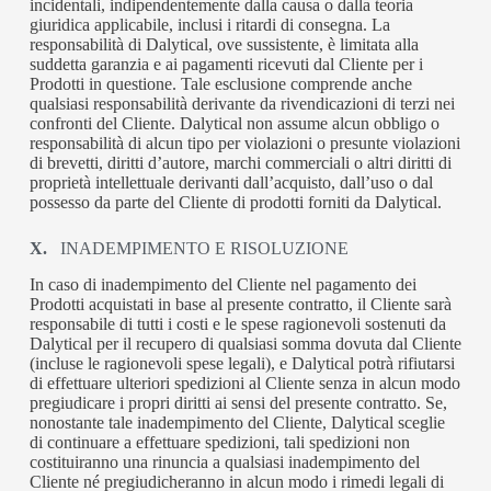
incidentali, indipendentemente dalla causa o dalla teoria
giuridica applicabile, inclusi i ritardi di consegna. La
responsabilità di Dalytical, ove sussistente, è limitata alla
suddetta garanzia e ai pagamenti ricevuti dal Cliente per i
Prodotti in questione. Tale esclusione comprende anche
qualsiasi responsabilità derivante da rivendicazioni di terzi nei
confronti del Cliente. Dalytical non assume alcun obbligo o
responsabilità di alcun tipo per violazioni o presunte violazioni
di brevetti, diritti d’autore, marchi commerciali o altri diritti di
proprietà intellettuale derivanti dall’acquisto, dall’uso o dal
possesso da parte del Cliente di prodotti forniti da Dalytical.
X.
INADEMPIMENTO E RISOLUZIONE
In caso di inadempimento del Cliente nel pagamento dei
Prodotti acquistati in base al presente contratto, il Cliente sarà
responsabile di tutti i costi e le spese ragionevoli sostenuti da
Dalytical per il recupero di qualsiasi somma dovuta dal Cliente
(incluse le ragionevoli spese legali), e Dalytical potrà rifiutarsi
di effettuare ulteriori spedizioni al Cliente senza in alcun modo
pregiudicare i propri diritti ai sensi del presente contratto. Se,
nonostante tale inadempimento del Cliente, Dalytical sceglie
di continuare a effettuare spedizioni, tali spedizioni non
costituiranno una rinuncia a qualsiasi inadempimento del
Cliente né pregiudicheranno in alcun modo i rimedi legali di