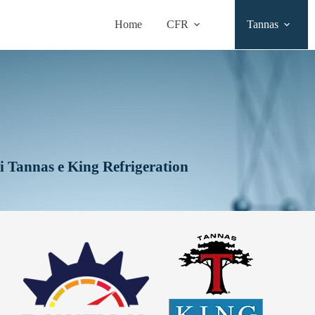
Home
CFR
Tannas
 di Tannas e King Refrigeration