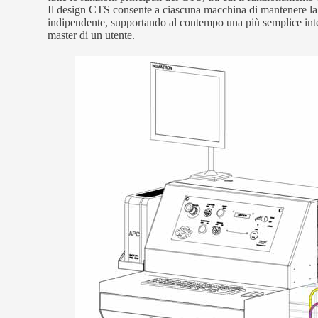
Il design CTS consente a ciascuna macchina di mantenere la pr
indipendente, supportando al contempo una più semplice in
master di un utente.