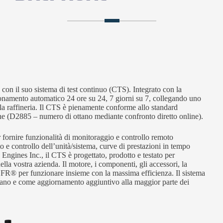
con il suo sistema di test continuo (CTS). Integrato con la
namento automatico 24 ore su 24, 7 giorni su 7, collegando uno
lla raffineria. Il CTS è pienamente conforme allo standard
ine (D2885 – numero di ottano mediante confronto diretto online).
fornire funzionalità di monitoraggio e controllo remoto
o e controllo dell’unità/sistema, curve di prestazioni in tempo
R Engines Inc., il CTS è progettato, prodotto e testato per
ella vostra azienda. Il motore, i componenti, gli accessori, la
a CFR® per funzionare insieme con la massima efficienza. Il sistema
’ottano e come aggiornamento aggiuntivo alla maggior parte dei