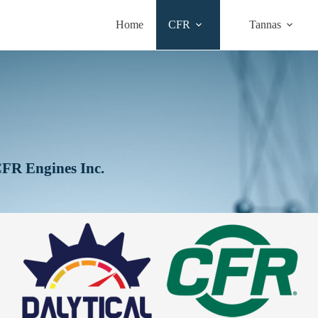
Home
CFR
Tannas
 CFR Engines Inc.