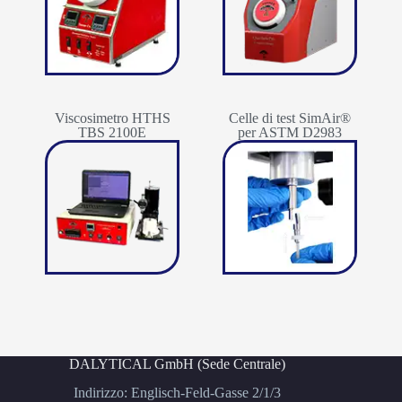
Viscosimetro HTHS
Celle di test SimAir®
TBS 2100E
per ASTM D2983
DALYTICAL GmbH (Sede Centrale)
Indirizzo: Englisch-Feld-Gasse 2/1/3